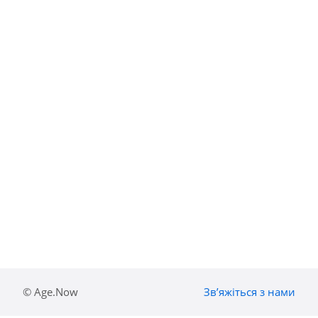
© Age.Now
Звʼяжіться з нами