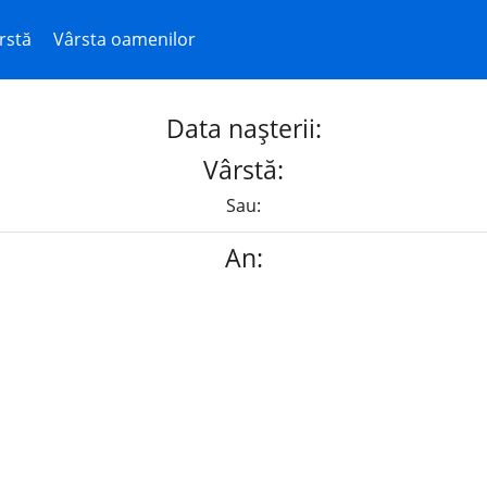
rstă
Vârsta oamenilor
Data nașterii:
Vârstă:
Sau:
An: