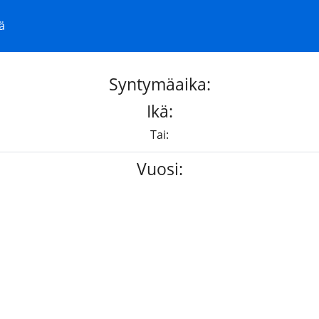
ä
Syntymäaika:
Ikä:
Tai:
Vuosi: