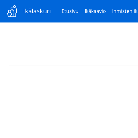
Ikälaskuri
Etusivu
Ikäkaavio
Ihmisten ik